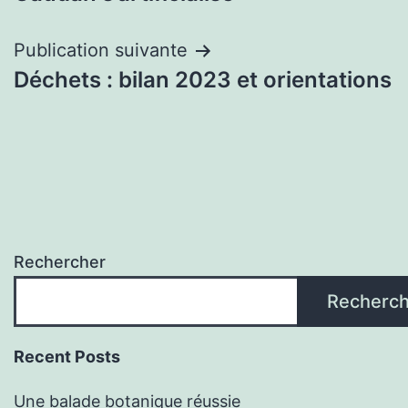
de
l’article
Publication suivante
Déchets : bilan 2023 et orientations
Rechercher
Recherch
Recent Posts
Une balade botanique réussie