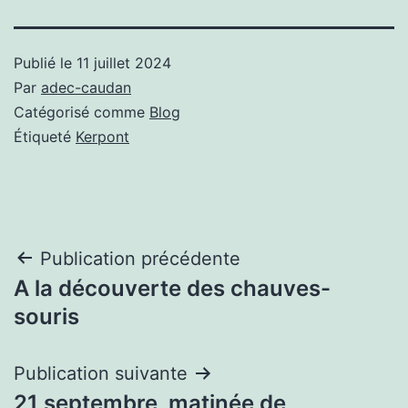
Publié le
11 juillet 2024
Par
adec-caudan
Catégorisé comme
Blog
Étiqueté
Kerpont
Navigation
Publication précédente
A la découverte des chauves-
de
souris
l’article
Publication suivante
21 septembre, matinée de